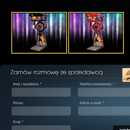
Imię i nazwisko: *
Telefon kontaktowy: *
Firma:
Adres e-mail: *
Kraj: *